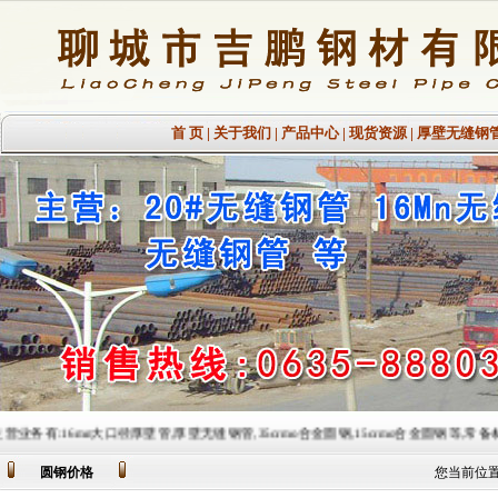
首 页
|
关于我们
|
产品中心
|
现货资源
|
厚壁无缝钢
n大口径厚壁管,厚壁无缝钢管,35crmo合金圆钢,15crmo合金圆钢等,常备材质：20#、35#、45#、2
圆钢价格
您当前位置