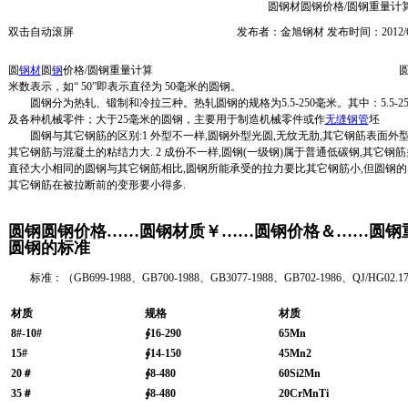
圆钢材圆钢价格/圆钢重量计
双击自动滚屏
发布者：金旭钢材 发布时间：2012/6
圆
钢材
圆
钢
价格/圆钢重量计算 圆钢是指截面为圆形
米数表示，如“ 50”即表示直径为 50毫米的圆钢。
圆钢分为热轧、锻制和冷拉三种。热轧圆钢的规格为5.5-250毫米。其中：5.5
及各种机械零件；大于25毫米的圆钢，主要用于制造机械零件或作
无缝钢管
坯
圆钢与其它钢筋的区别:1 外型不一样,圆钢外型光圆,无纹无肋,其它钢筋表面外
其它钢筋与混凝土的粘结力大. 2 成份不一样,圆钢(一级钢)属于普通低碳钢,其它钢筋多
直径大小相同的圆钢与其它钢筋相比,圆钢所能承受的拉力要比其它钢筋小,但圆钢的
其它钢筋在被拉断前的变形要小得多.
圆钢圆钢价格……圆钢材质￥……圆钢价格＆……圆钢
圆钢的标准
标准：（GB699-1988、GB700-1988、GB3077-1988、GB702-1986、QJ/HG0
材质
规格
材质
8#-10#
∮16-290
65Mn
15#
∮14-150
45Mn2
20
＃
∮8-480
60Si2Mn
35
＃
∮8-480
20CrMnTi