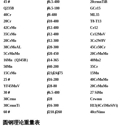
45
＃
∮6.5-480
20crmnTiB
Q235B
∮6.5-180
GCr15
40Cr
∮8-480
ML35
20Cr
∮10-480
T8-T13
42CrMo
∮12-480
Cr12
35CrMo
∮12-480
Cr12MoV
20CrMo
∮12-300
3Cr2W8V
38CrMoAL
∮20-300
45Cr50Cr
5CrMnMo
∮20-450
20CrMnMo
16Mn
（Q345B）
∮14-365
40Mn2
50Mn
∮40-200
35Cr
15CrMo
∮21∮24∮75
15Mn
25
＃
∮16-280
40CrMnMo
YF45MnV
∮28-80
20CrMnMo
30
＃
∮6.5-480
27 SiMn
30Crmo
∮28
Crwmn
30CrmnTi
∮16-300
H13(4Cr5MoSiVi)
60
＃
∮210.∮260
40crNimo
圆钢理论重量表