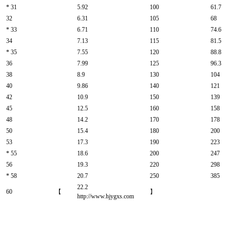
* 31
5.92
100
61.7
32
6.31
105
68
* 33
6.71
110
74.6
34
7.13
115
81.5
* 35
7.55
120
88.8
36
7.99
125
96.3
38
8.9
130
104
40
9.86
140
121
42
10.9
150
139
45
12.5
160
158
48
14.2
170
178
50
15.4
180
200
53
17.3
190
223
* 55
18.6
200
247
56
19.3
220
298
* 58
20.7
250
385
22.2
60 【
】
http://www.hjygxs.com