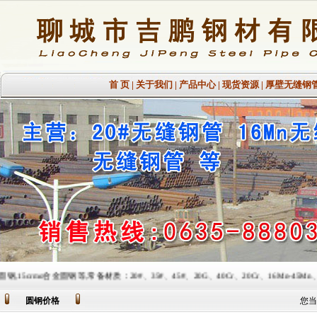
首 页
|
关于我们
|
产品中心
|
现货资源
|
厚壁无缝钢
,常备材质：20#、35#、45#、20G、40Cr、20Cr、16Mn-45Mn、27SiMn、Cr5Mo、
圆钢价格
您当