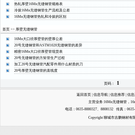
热轧厚壁16Mn无缝钢管规格表
冷拔16Mn无缝钢管生产流程及公差
16Mn无缝钢管热轧和冷拔的区别
首页 >> 厚壁无缝钢管
16Mn大口径厚壁管的壁厚公差
20号无缝钢管和ASTM1020无缝钢管的差异
精密16Mn大口径厚壁管现货表
20号无缝钢管的方矩管生产过程
加工20号无缝钢管汽配零件用什么材质的刀
20号厚壁无缝钢管的直线度
1
页码：
返回首页
|
信息导航
|
信息推荐
|
信息
主营业务:
16Mn无缝钢管
，
1
电话：0635-8880327、8808132 传真：0635-
Copyright 聊城市吉鹏