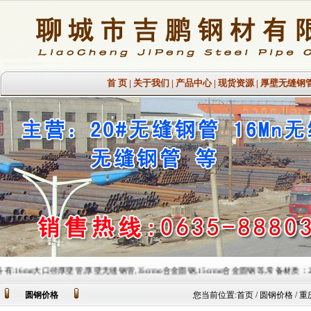
首 页
|
关于我们
|
产品中心
|
现货资源
|
厚壁无缝钢
厚壁管,厚壁无缝钢管,35crmo合金圆钢,15crmo合金圆钢等,常备材质：20#、35#、45#、20G、
圆钢价格
您当前位置:
首页
/ 圆钢价格 / 