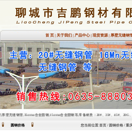
首 页
|
关于我们
|
产品中心
|
现货资源
|
厚壁无缝钢
mo合金圆钢,15crmo合金圆钢等,常备材质：20#、35#、45#、20G、40Cr、20Cr、16Mn-
圆钢价格
您当前位置:
首页
/ 圆钢价格 / 