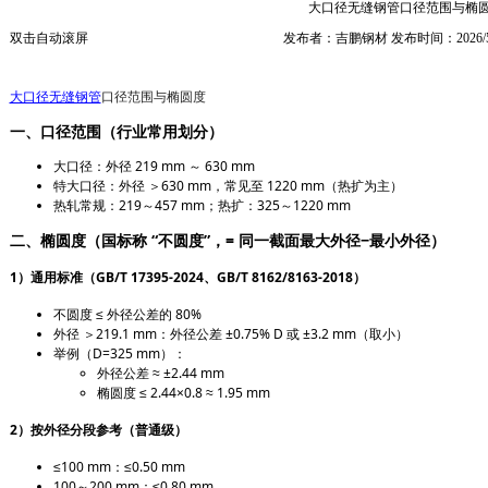
大口径无缝钢管口径范围与椭
双击自动滚屏
发布者：吉鹏钢材 发布时间：2026/5
大口径无缝钢管
口径范围与椭圆度
一、口径范围（行业常用划分）
大口径
：外径
219 mm ～ 630 mm
特大口径
：外径
＞630 mm
，常见至
1220 mm
（热扩为主）
热轧常规：
219～457 mm
；热扩：
325～1220 mm
二、椭圆度（国标称 “不圆度”，= 同一截面最大外径−最小外径）
1）通用标准（GB/T 17395-2024、GB/T 8162/8163-2018）
不圆度
≤ 外径公差的 80%
外径
＞219.1 mm
：外径公差
±0.75% D 或 ±3.2 mm（取小）
举例（D=325 mm）：
外径公差 ≈ ±2.44 mm
椭圆度 ≤ 2.44×0.8 ≈
1.95 mm
2）按外径分段参考（普通级）
≤100 mm：≤0.50 mm
100～200 mm：≤0.80 mm