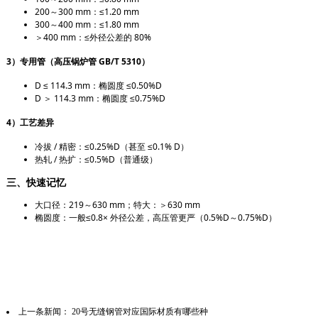
200～300 mm：≤1.20 mm
300～400 mm：≤1.80 mm
＞400 mm：≤外径公差的 80%
3）专用管（高压锅炉管 GB/T 5310）
D ≤ 114.3 mm：椭圆度
≤0.50%D
D ＞ 114.3 mm：椭圆度
≤0.75%D
4）工艺差异
冷拔 / 精密：
≤0.25%D
（甚至 ≤0.1% D）
热轧 / 热扩：
≤0.5%D
（普通级）
三、快速记忆
大口径：
219～630 mm
；特大：
＞630 mm
椭圆度：
一般≤0.8× 外径公差
，高压管更严（
0.5%D～0.75%D
）
上一条新闻：
20号无缝钢管对应国际材质有哪些种