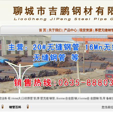
首 页
|
关于我们
|
产品中心
|
现货资源
|
厚壁无缝钢
大口径厚壁管,厚壁无缝钢管,35crmo合金圆钢,15crmo合金圆钢等,常备材质：20#、35#、45#、20
钢管百科
您当前位