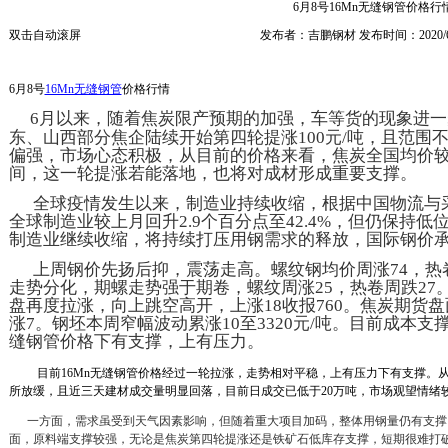
6月8号16Mn无缝钢管价格行
双击自动滚屏
发布者：吉鹏钢材 发布时间：2020/6
6月8号
16Mn无缝钢管
价格行情
6月以来，随着焦炭限产预期的加强，车等货的现象进
东、山西部分焦企陆续开始第四轮提涨100元/吨，且范围
偏强，市场心态积极，从目前的价格来看，焦炭全国均价较今
间，这一轮提涨若能落地，也将对成材形成重要支撑。
全球疫情发生以来，制造业持续收缩，根据中国物流与
全球制造业较上月回升2.9个百分点至42.4%，但仍保持低
制造业继续收缩，将持续打压用钢需求的释放，国际钢价
上
周钢价先扬后抑，震荡走高。螺纹钢均价周涨74，热卷
走势分化，期螺走势强于期卷，螺纹周涨25，热卷周跌27
盘再度拉涨，向上跳空高开，上涨18收报760。焦炭期货
涨7。钢坯本周窄幅波动累涨10至3320元/吨。目前成本支
缝钢管价格下有支撑，上有压力。
目前16Mn无缝钢管价格经过一轮拉涨，走势相对平稳，上有压力下有支撑。
所放缓，且近三天建材成交量明显回落，目前日成交已低于20万吨，市场观望情绪
一方面，需求虽受到天气因素影响，但随着重大项目加码，整体用钢量仍有支撑
面，原料端支撑较强，无论是焦炭第四轮提涨还是铁矿石低库存支撑，短期很难打