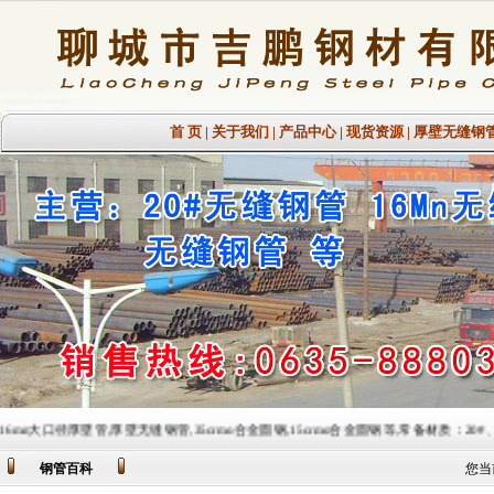
首 页
|
关于我们
|
产品中心
|
现货资源
|
厚壁无缝钢
,厚壁无缝钢管,35crmo合金圆钢,15crmo合金圆钢等,常备材质：20#、35#、45#、20G、40C
钢管百科
您当