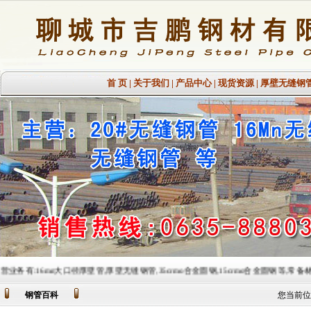
首 页
|
关于我们
|
产品中心
|
现货资源
|
厚壁无缝钢
大口径厚壁管,厚壁无缝钢管,35crmo合金圆钢,15crmo合金圆钢等,常备材质：20#、35#、45#、2
钢管百科
您当前位