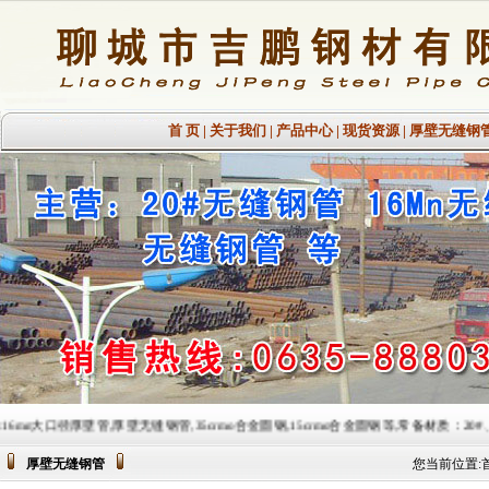
首 页
|
关于我们
|
产品中心
|
现货资源
|
厚壁无缝钢
,厚壁无缝钢管,35crmo合金圆钢,15crmo合金圆钢等,常备材质：20#、35#、45#、20G、40C
厚壁无缝钢管
您当前位置: