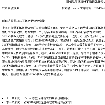
耐低温厚壁310S不锈钢无缝管
双击自动滚屏
发布者：cwfw 发布时间：2014/12/
耐低温厚壁310S不锈钢无缝管功能
上海耐低温不锈钢无缝管厂家销售电话：18621601576 联络人：郭经理 310S不
很好的抗氧化性、耐腐蚀性，由于较高比重的铬和镍，310S占有好得多蠕变强度，
316L不锈钢无缝管，特点：1）冷轧货物外观光泽度好，优美；2）因为增添Mo，
钢无缝管厂家销售电话：18621601576 联络人：郭经理-3）低温强度优良;4）
316不锈钢无缝管，特点：316不锈钢是继304以后，第二个失去最宽泛使用的钢
其耐蚀性、耐空气腐蚀性和低温强度尤其好，可正在苛酷的环境下运用；加工软化性优
中增添Ti元从来预防晶界腐蚀，适宜于430℃-900℃量度下运用。除非由于增添了
5）304L不锈钢圆钢，功能：304L不锈钢无缝管是碳含量较低的304不锈钢的变
正在靠近焊缝的热反应区中所析出的碳化物减至起码，而碳化物的析出能够招致不
304不锈钢无缝管，特点：304不锈钢是使用最为宽泛的一种铬-镍不锈钢，存正
中耐腐蚀，假如是轻工业性氛围或者重净化地域，则需求及时干净以防止腐蚀。 上海耐低
络人：郭经理 耐低温310S不锈钢无缝管功能引见-
上一条新闻：
35crmo厚壁无缝钢管的最新价格情况
下一条新闻：
济南310S厚壁无缝钢管市场近期的行情