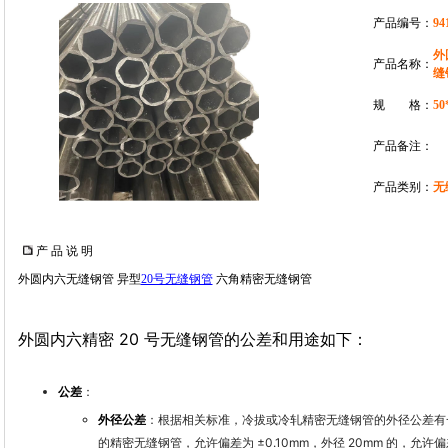
产品编号：
94
外
产品名称：
缝
规 格：
50
产品备注：
产品类别：
无
产 品 说 明
外圆内六无缝钢管 异型
20号无缝钢管
六角精密无缝钢管
外圆内六精密 20 号无缝钢管的公差和用途如下：
公差
：
外径公差
：根据相关标准，冷拔或冷轧精密无缝钢管的外径公差有一定规定
的精密无缝钢管，允许偏差为 ±0.10mm，外径 20mm 的，允许偏差