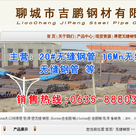
首 页
|
关于我们
|
产品中心
|
现货资源
|
厚壁无缝钢
厚壁无缝钢管,35crmo合金圆钢,15crmo合金圆钢等,常备材质：20#、35#、45#、20G、40Cr、
产品展示
您当前位置:
首页
/
无缝钢管
>