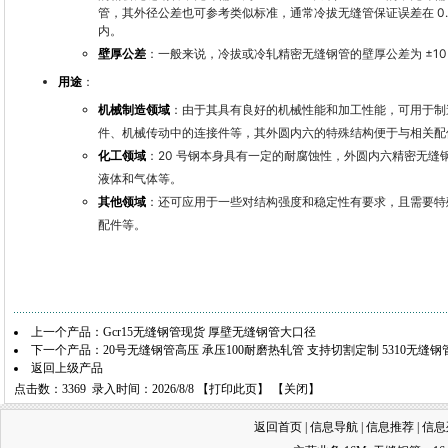
管，其外径公差也可参考类似标准，通常冷拔无缝管保证误差在 0.2mm
内。
壁厚公差
：一般来说，冷拔或冷轧精密无缝钢管的壁厚公差为 ±10％，
用途
：
机械制造领域
：由于其具有良好的机械性能和加工性能，可用于制
件、机械传动中的连接件等，其外圆内六的特殊结构便于与相关配
化工领域
：20 号钢本身具有一定的耐腐蚀性，外圆内六精密无
液体和气体等。
其他领域
：还可应用于一些对结构强度和稳定性有要求，且需要特
配件等。
上一个产品：
Gcr15无缝钢管现货 厚壁无缝钢管大口径
下一个产品：
20号无缝钢管高压 承压100耐磨热轧管 支持切割定制 5310无缝钢
返回上级产品
点击数：3369 录入时间：2026/8/8 【
打印此页
】 【
关闭
】
返回首页
|
信息导航
|
信息推荐
|
信息